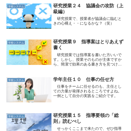
研究授業２４ 協議会の攻防（上
学校システム
級編）
研究授業で、授業者が協議会に臨むと
きの心構え・・になるかな？（笑）
研究授業９ 指導案はとりあえず
学校システム
書く
研究授業では指導案を書いた方いいで
す。しかし、授業そのものが主体ですか
ら、簡潔で効果のある書き方を見つけま
しょう。
学年主任１０ 仕事の任せ方
学校システム
仕事をチームに任せるのも、主任とし
ての力量が発揮されるところですよね。
一例として自分の実践をご紹介です。
研究授業１５ 指導要領の「総
学校システム
則」読むべし
せっかくここまで来たので、ぜひ指導