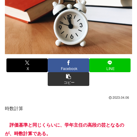
X
Facebook
LINE
コピー
2023.04.06
時数計算
評価基準と同じくらいに、学年主任の高段の芸となるの
が、時数計算である。