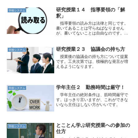
研究授業１４ 指導要領の「解
学校システム
釈」
指導要領の読み方は法律と同じです。
書いてあることは守らねばなりません
が、書いてないことは自由なのです。そ
れを探りましょう。
研究授業２３ 協議会の持ち方
学校システム
授業後の協議会の持ち方について提案
です。工夫次第では、積極的な発言が増
えるようになります。
学年主任２ 勤務時間は厳守！
学校システム
学年主任の絶対条件は、筋時間厳守で
す。はっきり言いますが、これができな
いなら主任はしない方がいいです。
とことん学ぶ研究授業への参加の
学校システム
仕方