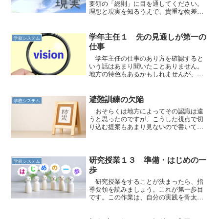
要領の「総則」に目を通してください。
理想と現実を知るうえで、貴重な物差し
になります。
学年主任１ 先の見通しが第一の
学校システム
仕事
学年主任の仕事のあり方を確認すると
いう話はあまり聞いたことありません。
地方の特色もあるかもしれませんが、一
般論として提案です。
避難訓練の欠陥
学校システム
おそらくは地方によってその認識は違
うと思ったのですが、こうした視点で切
り込む提案もあまり見ないので書いてみ
ました。
研究授業１３ 準備・はじめの一
学校システム
歩
研究授業をすることが決まったら、指
導要領を読みましょう。これが第一歩目
です。この作業は、自分の実践を骨太に
します。