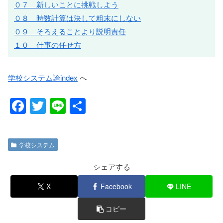
０７ 新しいことに挑戦しよう
０８ 時数計算は決して粗末にしない
０９ そろえることより説明責任
１０ 仕事の任せ方
学校システム論index
へ
F
T
Li
共
a
wi
n
有
c
tt
e
学校システム
e
er
b
シェアする
o
X
Facebook
LINE
o
コピー
k