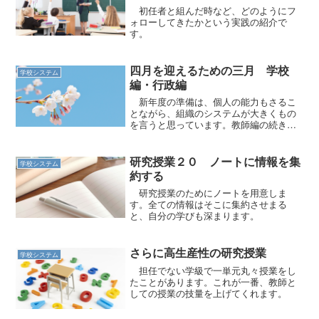
初任者と組んだ時など、どのようにフ
ォローしてきたかという実践の紹介で
す。
四月を迎えるための三月 学校
学校システム
編・行政編
新年度の準備は、個人の能力もさるこ
とながら、組織のシステムが大きくもの
を言うと思っています。教師編の続きで
す。
研究授業２０ ノートに情報を集
学校システム
約する
研究授業のためにノートを用意しま
す。全ての情報はそこに集約させまる
と、自分の学びも深まります。
さらに高生産性の研究授業
学校システム
担任でない学級で一単元丸々授業をし
たことがあります。これが一番、教師と
しての授業の技量を上げてくれます。