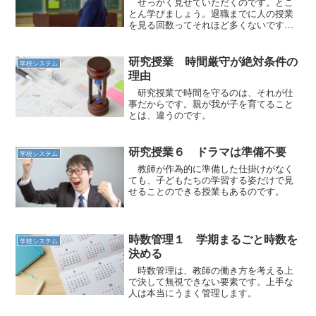
せっかく見せていただくのです。とこ
とん学びましょう。退職までに人の授業
を見る回数ってそれほど多くないです
よ。
研究授業 時間厳守が絶対条件の
学校システム
理由
研究授業で時間を守るのは、それが仕
事だからです。親が我が子を育てること
とは、違うのです。
研究授業６ ドラマは準備不要
学校システム
教師が作為的に準備した仕掛けがなく
ても、子どもたちの学習する姿だけで見
せることのできる授業もあるのです。
時数管理１ 学期まるごと時数を
学校システム
決める
時数管理は、教師の働き方を考える上
で決して無視できない要素です。上手な
人は本当にうまく管理します。