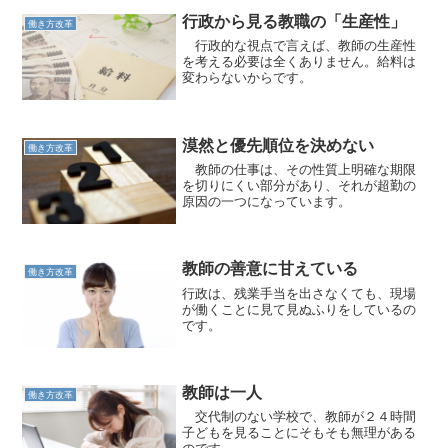
行政から見る教職の「生産性」
働き方改革
行政的な視点で言えば、教師の生産性
を考える必要は全くありません。給料は
変わらないからです。
漠然と優先順位を決めない
働き方改革
教師の仕事は、その性質上明確な期限
を切りにくい部分があり、それが超勤の
原因の一つになっています。
教師の善意に甘えている
働き方改革
行政は、残業手当を出さなくても、現場
が働くことに見て見ぬふりをしているの
です。
教師は一人
働き方改革
交代制のない学校で、教師が２４時間
子どもを見ることにそもそも無理がある
のです。