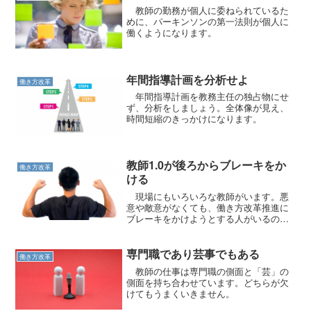
教師の勤務が個人に委ねられているた
めに、パーキンソンの第一法則が個人に
働くようになります。
年間指導計画を分析せよ
働き方改革
年間指導計画を教務主任の独占物にせ
ず、分析をしましょう。全体像が見え、
時間短縮のきっかけになります。
教師1.0が後ろからブレーキをか
働き方改革
ける
現場にもいろいろな教師がいます。悪
意や敵意がなくても、働き方改革推進に
ブレーキをかけようとする人がいるので
す。
専門職であり芸事でもある
働き方改革
教師の仕事は専門職の側面と「芸」の
側面を持ち合わせています。どちらが欠
けてもうまくいきません。