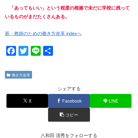
「あってもいい」という程度の根拠で未だに学校に残って
いるものがまだたくさんある。
新・教師のための働き方改革 indexへ
F
T
Li
共
a
wi
n
有
c
tt
e
働き方改革
e
er
b
シェアする
o
X
Facebook
LINE
o
コピー
k
八和田 清秀をフォローする