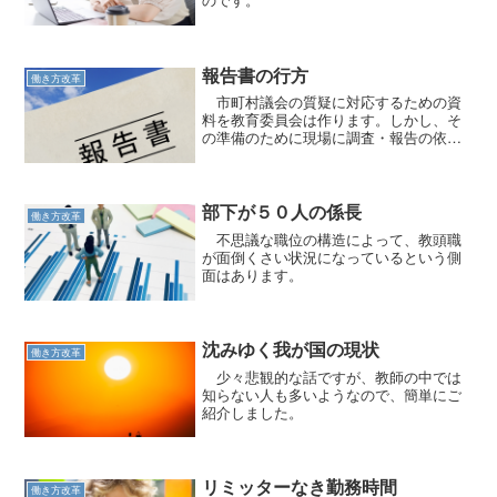
報告書の行方
働き方改革
市町村議会の質疑に対応するための資
料を教育委員会は作ります。しかし、そ
の準備のために現場に調査・報告の依頼
がくるのです。
部下が５０人の係長
働き方改革
不思議な職位の構造によって、教頭職
が面倒くさい状況になっているという側
面はあります。
沈みゆく我が国の現状
働き方改革
少々悲観的な話ですが、教師の中では
知らない人も多いようなので、簡単にご
紹介しました。
リミッターなき勤務時間
働き方改革