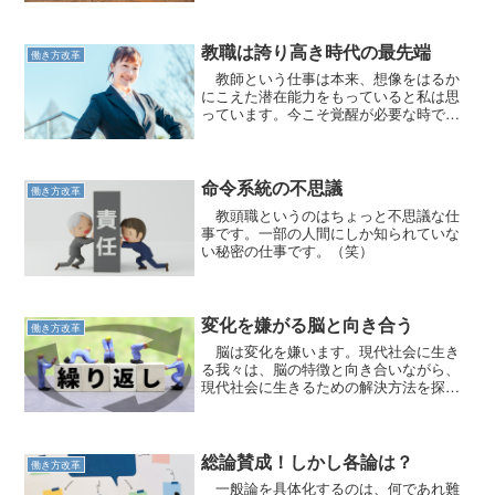
教職は誇り高き時代の最先端
働き方改革
教師という仕事は本来、想像をはるか
にこえた潜在能力をもっていると私は思
っています。今こそ覚醒が必要な時で
す。
命令系統の不思議
働き方改革
教頭職というのはちょっと不思議な仕
事です。一部の人間にしか知られていな
い秘密の仕事です。（笑）
変化を嫌がる脳と向き合う
働き方改革
脳は変化を嫌います。現代社会に生き
る我々は、脳の特徴と向き合いながら、
現代社会に生きるための解決方法を探す
のです。
総論賛成！しかし各論は？
働き方改革
一般論を具体化するのは、何であれ難