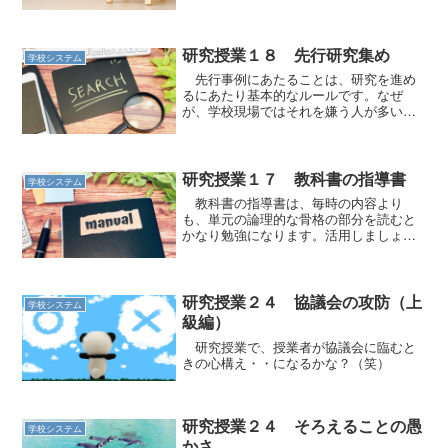
ました。
研究授業１８ 先行研究集め
学校システム
先行事例にあたることは、研究を進め
るにあたり基本的なルールです。なぜ
が、学校現場ではそれを嫌う人が多いの
ですが。
研究授業１７ 教科書の指導書
学校システム
教科書の指導書は、毎時の内容より
も、単元の論理的な骨格の部分を読むと
かなり勉強になります。活用しましょ
う。
研究授業２４ 協議会の攻防（上
学校システム
級編）
研究授業で、授業者が協議会に臨むと
きの心構え・・になるかな？（笑）
研究授業２４ そろえることの愚
学校システム
かさ