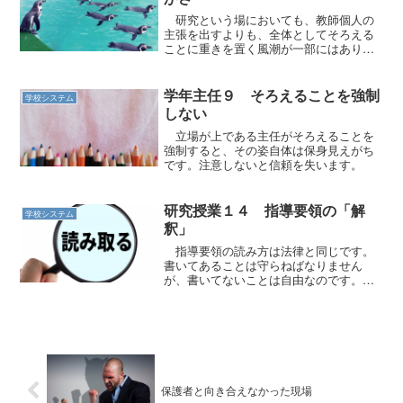
研究という場においても、教師個人の
主張を出すよりも、全体としてそろえる
ことに重きを置く風潮が一部にはありま
す。
学年主任９ そろえることを強制
学校システム
しない
立場が上である主任がそろえることを
強制すると、その姿自体は保身見えがち
です。注意しないと信頼を失います。
研究授業１４ 指導要領の「解
学校システム
釈」
指導要領の読み方は法律と同じです。
書いてあることは守らねばなりません
が、書いてないことは自由なのです。そ
れを探りましょう。
保護者と向き合えなかった現場