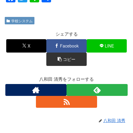
a
wi
n
有
c
tt
e
学校システム
e
er
b
シェアする
o
X
Facebook
LINE
o
コピー
k
八和田 清秀をフォローする
八和田 清秀