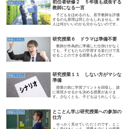
初任者研修２ ５年後も成長する
学校システム
教師になる一言
子どもをほめるのも、若手教師を評価
するのも原理は同じかもしれません。本
人は何がいいのかも分からないのです。
研究授業６ ドラマは準備不要
学校システム
教師が作為的に準備した仕掛けがなく
ても、子どもたちの学習する姿だけで見
せることのできる授業もあるのです。
研究授業１１ しない方がマシな
学校システム
準備
授業の前に学習プリントを回収し、誰
に発現させるかを決める授業がありま
す。少なくとも、子どもはうれしくない
授業です。
とことん学ぶ研究授業への参加の
学校システム
仕方
せっかく見せていただくのです。とこ
とん学びましょう。退職までに人の授業