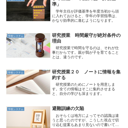
準」
学年主任が評価基準を年度当初から頭
に入れておけると、学年の学習指導は、
かなり効率的に進むようになります。
研究授業 時間厳守が絶対条件の
学校システム
理由
研究授業で時間を守るのは、それが仕
事だからです。親が我が子を育てること
とは、違うのです。
研究授業２０ ノートに情報を集
学校システム
約する
研究授業のためにノートを用意しま
す。全ての情報はそこに集約させまる
と、自分の学びも深まります。
避難訓練の欠陥
学校システム
おそらくは地方によってその認識は違
うと思ったのですが、こうした視点で切
り込む提案もあまり見ないので書いてみ