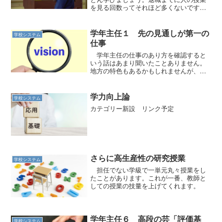
を見る回数ってそれほど多くないです
よ。
学年主任１ 先の見通しが第一の
学校システム
仕事
学年主任の仕事のあり方を確認すると
いう話はあまり聞いたことありません。
地方の特色もあるかもしれませんが、一
般論として提案です。
学力向上論
学校システム
カテゴリー新設 リンク予定
さらに高生産性の研究授業
学校システム
担任でない学級で一単元丸々授業をし
たことがあります。これが一番、教師と
しての授業の技量を上げてくれます。
学年主任６ 高段の芸「評価基
学校システム