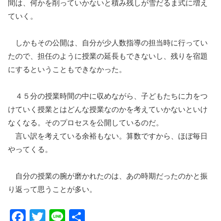
間は、何かを削っていかないと積み残しが雪だるま式に増え
ていく。
しかもその公開は、自分が少人数指導の担当時に行ってい
たので、担任のように授業の延長もできないし、残りを宿題
にするということもできなかった。
４５分の授業時間の中に収めながら、子どもたちに力をつ
けていく授業とはどんな授業なのかを考えていかないといけ
なくなる。そのプロセスを公開しているのだ。
言い訳を考えている余裕もない。算数ですから、ほぼ毎日
やってくる。
自分の授業の腕が磨かれたのは、あの時期だったのかと振
り返って思うことが多い。
F
T
Li
共