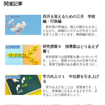
関連記事
四月を迎えるための三月 学校
学校システム
編・行政編
新年度の準備は、個人の能力もさるこ
とながら、組織のシステムが大きくもの
を言うと思っています。教師編の続きで
す。
研究授業９ 指導案はとりあえず
学校システム
書く
研究授業では指導案を書いた方いいで
す。しかし、授業そのものが主体ですか
ら、簡潔で効果のある書き方を見つけま
しょう。
学力向上０１ 中位群を引き上げ
学校システム
る
学力を上げることは、皆賛成です。し
かし、具体論になるとさまざまです。ま
ずはここから始めましょう。