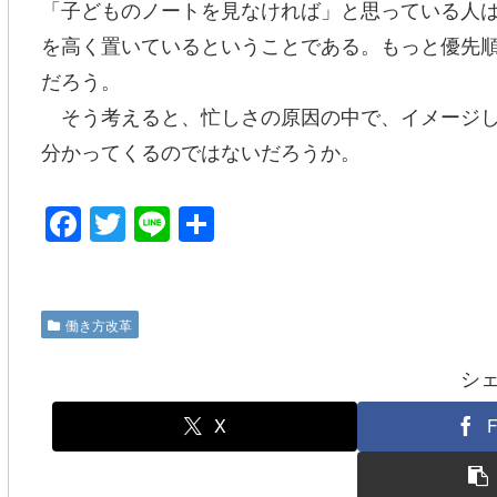
「子どものノートを見なければ」と思っている人
を高く置いているということである。もっと優先
だろう。
そう考えると、忙しさの原因の中で、イメージし
分かってくるのではないだろうか。
F
T
Li
共
a
wi
n
有
c
tt
e
e
er
働き方改革
b
シ
o
o
X
F
k