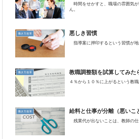
時間をせかすと、職場の雰囲気が
ん。
悪しき習慣
働き方改革
指導案に押印するという習慣が地
教職調整額を試算してみた
働き方改革
４％から１０％に上がるという教職
給料と仕事が分離（悪いこ
働き方改革
残業代が出ないことは、教師の仕