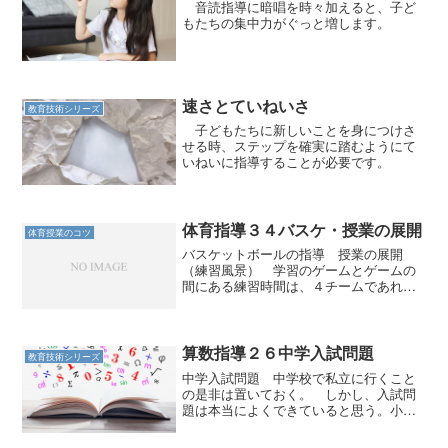
音読指導に暗唱を時々加えると、子ど
もたちの集中力がぐっと増します。
速さとていねいさ
教育技術シリーズ
子どもたちに新しいことを身につけさ
せる時、ステップを確実に踏むようにて
いねいに指導することが必要です。
体育指導３４バスケ・授業の展開
体育授業のコツ
バスケットボールの指導 授業の展開
（練習風景） 学習のゲームとゲームの
間にある練習時間は、４チームであれば
２面のコートをそれぞれ半分ずつ使わせ
る。 子どもたちは初期のころは、個人
のシュート練習をすることが多い。はや
り、シュートがやりたいとい...
算数指導２６中学入試問題
教育技術シリーズ
中学入試問題 中学校で私立に行くこと
の是非は置いておく。 しかし、入試問
題は本当によくできていると思う。小学
校の学習内容だけでこれだけの問題を作
成できるというのは、ある種の芸術であ