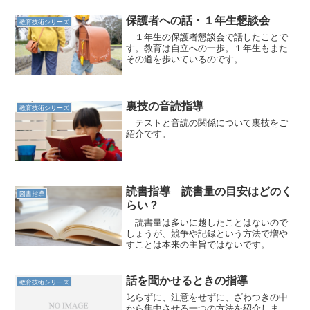
るとすら思う。 出てくる数字が大きな
数字で計算が面倒になると...
保護者への話・１年生懇談会
教育技術シリーズ
１年生の保護者懇談会で話したことで
す。教育は自立への一歩。１年生もまた
その道を歩いているのです。
裏技の音読指導
教育技術シリーズ
テストと音読の関係について裏技をご
紹介です。
読書指導 読書量の目安はどのく
図書指導
らい？
読書量は多いに越したことはないので
しょうが、競争や記録という方法で増や
すことは本来の主旨ではないです。
話を聞かせるときの指導
教育技術シリーズ
叱らずに、注意をせずに、ざわつきの中
から集中させる一つの方法を紹介しま