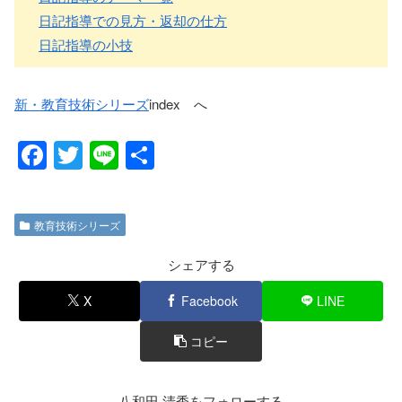
日記指導での見方・返却の仕方
日記指導の小技
新・教育技術シリーズ
index へ
F
T
Li
共
a
wi
n
有
c
tt
e
教育技術シリーズ
e
er
b
シェアする
o
X
Facebook
LINE
o
コピー
k
八和田 清秀をフォローする