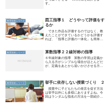
す。
図工指導１ どうやって評価をす
教育技術シリーズ
るか
できた作品を評価するのではなく、教
えたことができているかどうかを評価す
れば、「指導と評価の一体化」も簡単に
できます。
算数指導２２線対称の指導
教育技術シリーズ
６年線対象の指導 算数の学習は定義か
ら入る方がシンプルな場合がほとんどだ
が、定義をあとから追いかけさせる方が
いい時もある。線対象の指導は、その一
つである。 教科書の場合は、二つに折
って重なる図形を見つけさせる。 今回
は先に作図させてみる。「...
挙手に依存しない授業づくり ２
教育技術シリーズ
授業中に子どもたちの発言を促す方法
は挙手以外にも多様にありますよね。今
回はランダムな指名の方法を一部紹介し
ます。