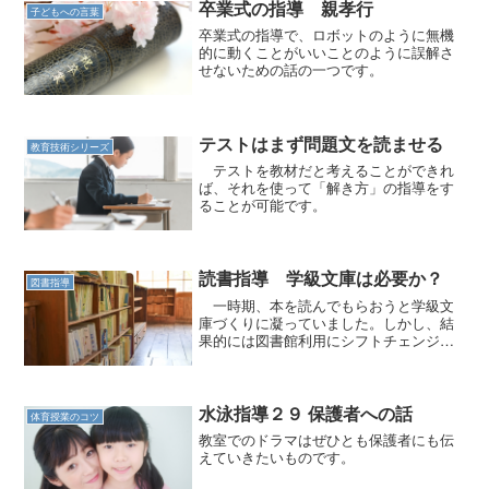
卒業式の指導 親孝行
子どもへの言葉
卒業式の指導で、ロボットのように無機
的に動くことがいいことのように誤解さ
せないための話の一つです。
テストはまず問題文を読ませる
教育技術シリーズ
テストを教材だと考えることができれ
ば、それを使って「解き方」の指導をす
ることが可能です。
読書指導 学級文庫は必要か？
図書指導
一時期、本を読んでもらおうと学級文
庫づくりに凝っていました。しかし、結
果的には図書館利用にシフトチェンジし
ていきました。
水泳指導２９ 保護者への話
体育授業のコツ
教室でのドラマはぜひとも保護者にも伝
えていきたいものです。