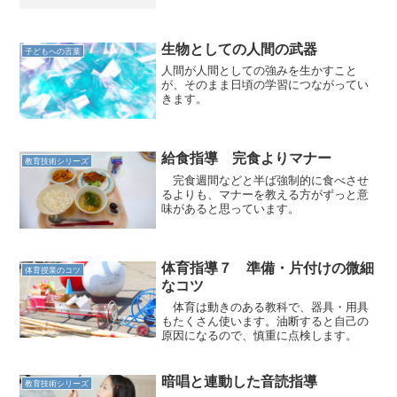
は、種目によってその内容が多少変わ
る。走り高跳びで一番危険なのは、足首
の捻挫である。 準備ができたら、早速
試しに跳んでみる。 第1時...
生物としての人間の武器
子どもへの言葉
人間が人間としての強みを生かすこと
が、そのまま日頃の学習につながってい
きます。
給食指導 完食よりマナー
教育技術シリーズ
完食週間などと半ば強制的に食べさせ
るよりも、マナーを教える方がずっと意
味があると思っています。
体育指導７ 準備・片付けの微細
体育授業のコツ
なコツ
体育は動きのある教科で、器具・用具
もたくさん使います。油断すると自己の
原因になるので、慎重に点検します。
暗唱と連動した音読指導
教育技術シリーズ