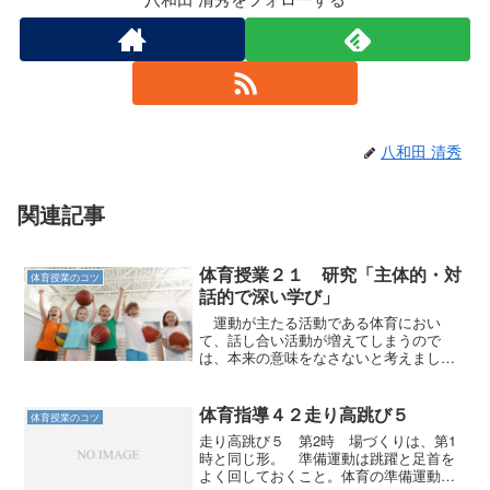
八和田 清秀
関連記事
体育授業２１ 研究「主体的・対
体育授業のコツ
話的で深い学び」
運動が主たる活動である体育におい
て、話し合い活動が増えてしまうので
は、本来の意味をなさないと考えましょ
う。
体育指導４２走り高跳び５
体育授業のコツ
走り高跳び５ 第2時 場づくりは、第1
時と同じ形。 準備運動は跳躍と足首を
よく回しておくこと。体育の準備運動