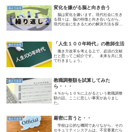
変化を嫌がる脳と向き合う
働き方改革
脳は変化を嫌います。現代社会に生き
る我々は、脳の特徴と向き合いながら、
現代社会に生きるための解決方法を探す
のです。
「人生１００年時代」の教師生活
働き方改革
働き方改革を考える上で、必須の文献
だと思ってご紹介です。 未来を共に見
て行きましょう。
教職調整額を試算してみた
働き方改革
ら・・・
４％から１０％に上がるという教職調整
額の話。ここに悲しい事実がありまし
た。
厳密に言うと・・
働き方改革
学校は公的な機関でありながら、その
セキュリティシステムは、不安要素だら