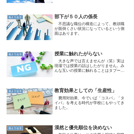
いきましょう。
部下が５０人の係長
働き方改革
不思議な職位の構造によって、教頭職
が面倒くさい状況になっているという側
面はあります。
授業に触れたがらない
働き方改革
大きな声では言えませんが（笑）実は
現場では授業の話はしたがりません。み
んな互いの授業に触れることはタブーな
のです。
教育効果としての「生産性」
働き方改革
費用対効果、今でいば「コスパ」「タ
イパ」を考える時代が学校にもやってき
ました。
漠然と優先順位を決めない
働き方改革