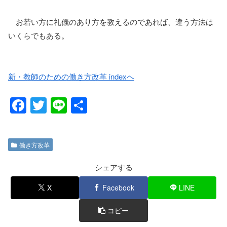
お若い方に礼儀のあり方を教えるのであれば、違う方法は
いくらでもある。
新・教師のための働き方改革 indexへ
F
T
Li
共
a
wi
n
有
c
tt
e
働き方改革
e
er
b
シェアする
o
X
Facebook
LINE
o
コピー
k