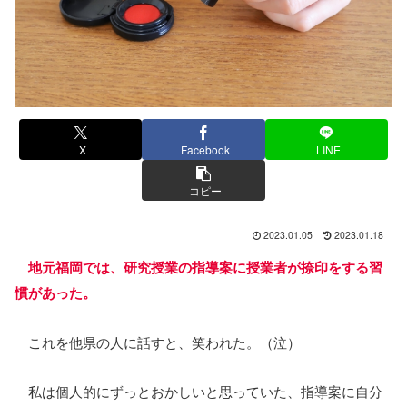
X
Facebook
LINE
コピー
2023.01.05
2023.01.18
地元福岡では、研究授業の指導案に授業者が捺印をする習
慣があ
った
。
これを他県の人に話すと、笑われた。（泣）
私は個人的にずっとおかしいと思っていた、指導案に自分