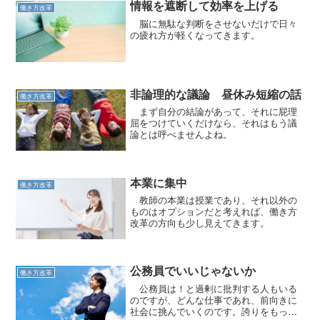
情報を遮断して効率を上げる
働き方改革
脳に無駄な判断をさせないだけで日々
の疲れ方が軽くなってきます。
非論理的な議論 昼休み短縮の話
働き方改革
まず自分の結論があって、それに屁理
屈をつけていくだけなら、それはもう議
論とは呼べませんよね。
本業に集中
働き方改革
教師の本業は授業であり、それ以外の
ものはオプションだと考えれば、働き方
改革の方向も少し見えてきます。
公務員でいいじゃないか
働き方改革
公務員は！と過剰に批判する人もいる
のですが、どんな仕事であれ、前向きに
社会に挑んでいくのです。誇りをもって