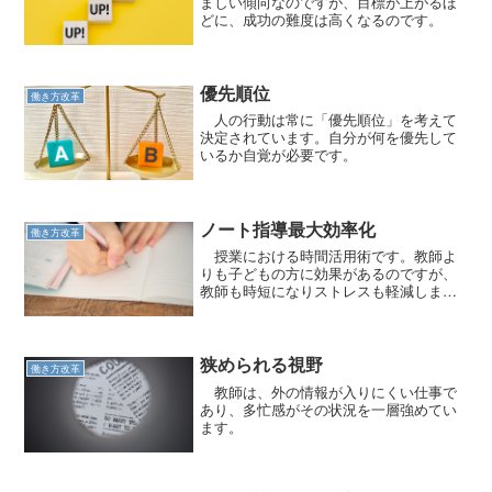
ましい傾向なのですが、目標が上がるほ
どに、成功の難度は高くなるのです。
優先順位
働き方改革
人の行動は常に「優先順位」を考えて
決定されています。自分が何を優先して
いるか自覚が必要です。
ノート指導最大効率化
働き方改革
授業における時間活用術です。教師よ
りも子どもの方に効果があるのですが、
教師も時短になりストレスも軽減しま
す。
狭められる視野
働き方改革
教師は、外の情報が入りにくい仕事で
あり、多忙感がその状況を一層強めてい
ます。