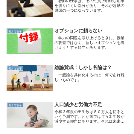
教師の仕事は、その性質上明確な期限
を切りにくい部分があり、それが超勤の
原因の一つになっています。
オプションに頼らない
働き方改革
学力の問題を取り上げるときに、授業
の改善ではなく、新しいオプションを着
けようとする傾向があります。
総論賛成！しかし各論は？
働き方改革
一般論を具体化するのは、何であれ難
しいものです。
人口減少と労働力不足
働き方改革
令和３年度の出生数は８０万人を切ると
いう予測です。わが国では年々出生数が
減少する傾向にあります。それは未来の
働き手の減少を意味するのです。