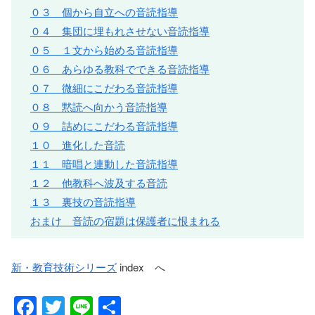
０３ 個から自立への音読指導
０４ 集団に埋もれさせない音読指導
０５ １文から始める音読指導
０６ あらゆる教科でできる音読指導
０７ 微細にこだわる音読指導
０８ 黙読へ向かう音読指導
０９ 詰めにこだわる音読指導
１０ 進化した音読
１１ 暗唱と連動した音読指導
１２ 他教科へ波及する音読
１３ 裏技の音読指導
おまけ 音読の宿題は保護者に恨まれる
新・教育技術シリーズ
index へ
F
T
Li
共