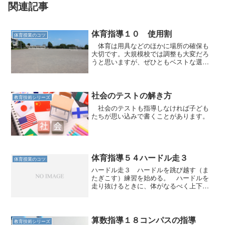
関連記事
体育指導１０ 使用割
体育授業のコツ
体育は用具などのほかに場所の確保も
大切です。大規模校では調整も大変だろ
うと思いますが、ぜひともベストな選択
を。
社会のテストの解き方
教育技術シリーズ
社会のテストも指導しなければ子ども
たちが思い込みで書くことがあります。
体育指導５４ハードル走３
体育授業のコツ
ハードル走３ ハードルを跳び越す（ま
たぎこす）練習を始める。 ハードルを
走り抜けるときに、体がなるべく上下し
ないようにするにはどうしたらいいか、
それを考えていくとフォームはおよそ決
まってくる。 一歩目を振り上げたとき
に、足がハードルに引っか...
算数指導１８コンパスの指導
教育技術シリーズ