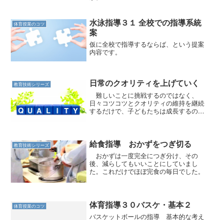
水泳指導３１ 全校での指導系統
体育授業のコツ
案
仮に全校で指導するならば、という提案
内容です。
日常のクオリティを上げていく
教育技術シリーズ
難しいことに挑戦するのではなく、
日々コツコツとクオリティの維持を継続
するだけで、子どもたちは成長するので
す。
給食指導 おかずをつぎ切る
教育技術シリーズ
おかずは一度完全につぎ分け、その
後、減らしてもいいことにしていまし
た。これだけでほぼ完食の毎日でした。
体育指導３０バスケ・基本２
体育授業のコツ
バスケットボールの指導 基本的な考え