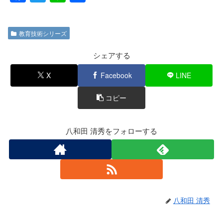
a
wi
n
有
c
tt
e
教育技術シリーズ
e
er
b
シェアする
o
X
Facebook
LINE
o
コピー
k
八和田 清秀をフォローする
八和田 清秀