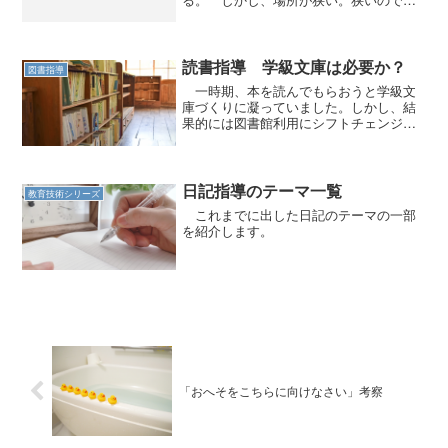
動量がどうしても制限される。体育研究
の実践などを見ると「二種競技」「三種
競技」などと称して、走り高跳びやハー
ドル走と同時に行っている実践...
読書指導 学級文庫は必要か？
図書指導
一時期、本を読んでもらおうと学級文
庫づくりに凝っていました。しかし、結
果的には図書館利用にシフトチェンジし
ていきました。
日記指導のテーマ一覧
教育技術シリーズ
これまでに出した日記のテーマの一部
を紹介します。
「おへそをこちらに向けなさい」考察