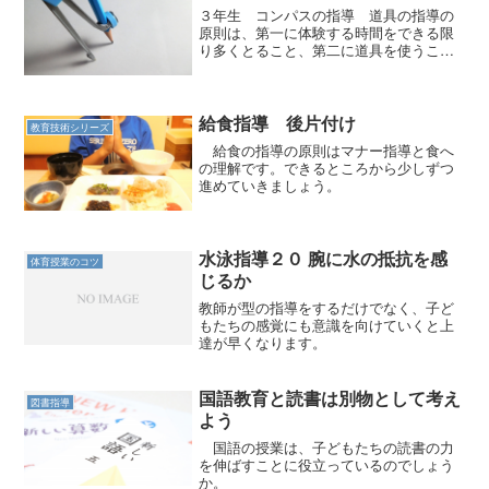
３年生 コンパスの指導 道具の指導の
原則は、第一に体験する時間をできる限
り多くとること、第二に道具を使うこと
が楽しいと思える活動をすることであ
る。 コンパスは使えると楽しい。しか
し、慣れるまでは難しい。できる限り時
間を保証してやりたいし、使...
給食指導 後片付け
教育技術シリーズ
給食の指導の原則はマナー指導と食へ
の理解です。できるところから少しずつ
進めていきましょう。
水泳指導２０ 腕に水の抵抗を感
体育授業のコツ
じるか
教師が型の指導をするだけでなく、子ど
もたちの感覚にも意識を向けていくと上
達が早くなります。
国語教育と読書は別物として考え
図書指導
よう
国語の授業は、子どもたちの読書の力
を伸ばすことに役立っているのでしょう
か。