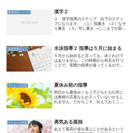
漢字２
教育技術シリーズ
２ 漢字指導のステップ 以下のステッ
プになります。 （１）指書き （２）なぞ
り書き （３）写し書き →ここまでが新出
漢字の練習 （４）練習 （５）テスト
繰り返しますが、指書きの段階で勝負の
大半は決まっているのです。２－１ 指
書き 目 標...
水泳指導２ 指導は５月に始まる
体育授業のコツ
５月から始めると言っても、泳ぐわけで
はありません。この時期から布石を打つ
ことで、実際の指導が違ってくるので
す。
夏休み前の指導
子どもへの言葉
明日から夏休み！もう子どもたちの耳に
は教師の言葉なんか入っていないかもし
れません。だからこそ、伝えておくこと
を厳選しましょう。
勇気ある孤独
子どもへの言葉
あえて孤高の道を選ぶことがあるという