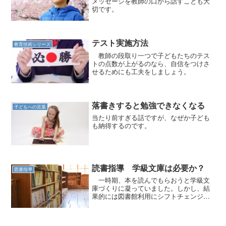
メッセージを教師の口から話すことも大
切です。
テスト実施方法
教育技術シリーズ
教師の段取り一つで子どもたちのテス
トの点数が上がるのなら、自信をつけさ
せるためにも工夫をしましょう。
落書きすると勉強できなくなる
子どもへの言葉
当たり前すぎる話ですが、なぜか子ども
も納得するのです。
読書指導 学級文庫は必要か？
図書指導
一時期、本を読んでもらおうと学級文
庫づくりに凝っていました。しかし、結
果的には図書館利用にシフトチェンジし
ていきました。