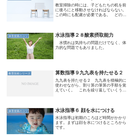
教室掃除の時には、子どもたちの机を前
に後ろにと移動させなければならない。
この時にも配慮が必要である。 どの学
年でも引きずらせないのが原則であ
る。 何より、うるさい。この騒音が苦
手な子どもも多い。引きずるような持ち
方をするのは教師の指導が入っ...
水泳指導２８酸素摂取能力
体育授業のコツ
水慣れは気持ちの問題だけでなく、体
力的な問題でもありました。
算数指導９九九表を持たせる２
教育技術シリーズ
九九表を持たせる２ 九九表を積極的に
使わせながら、割り算の筆算の手順を覚
えていく。 これを繰り返していくうち
に、いつのまにか九九の方もできるよう
になって来るのである。先に述べた「他
の技術との併用」をしていくうちに、
個々の単独の技術も習得して...
水泳指導６ 顔を水につける
体育授業のコツ
水泳指導は初期のころほど時間がかかり
ます。まずは顔を水につけるところから
です。