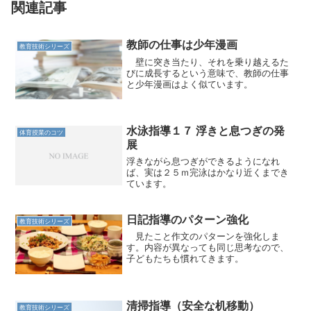
関連記事
教師の仕事は少年漫画
教育技術シリーズ
壁に突き当たり、それを乗り越えるた
びに成長するという意味で、教師の仕事
と少年漫画はよく似ています。
水泳指導１７ 浮きと息つぎの発
体育授業のコツ
展
浮きながら息つぎができるようになれ
ば、実は２５ｍ完泳はかなり近くまでき
ています。
日記指導のパターン強化
教育技術シリーズ
見たこと作文のパターンを強化しま
す。内容が異なっても同じ思考なので、
子どもたちも慣れてきます。
清掃指導（安全な机移動）
教育技術シリーズ