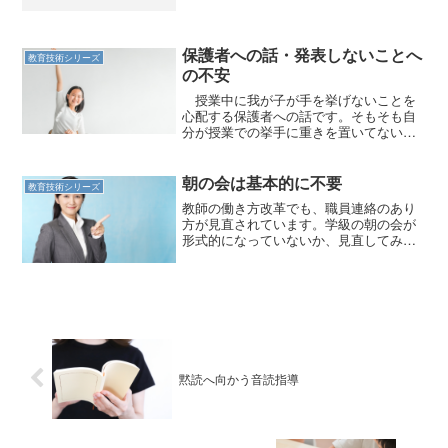
らない。 ここでいう「一桁の加減乗
除」とは、 以上の５種類を指す。穴あ
き九九については、私の経験上、子ども
たちに必要と考えてセットの...
保護者への話・発表しないことへ
教育技術シリーズ
の不安
授業中に我が子が手を挙げないことを
心配する保護者への話です。そもそも自
分が授業での挙手に重きを置いてないの
ですが。
朝の会は基本的に不要
教育技術シリーズ
教師の働き方改革でも、職員連絡のあり
方が見直されています。学級の朝の会が
形式的になっていないか、見直してみま
せんか。
黙読へ向かう音読指導