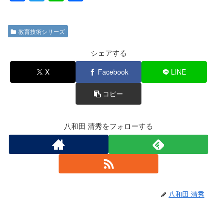
a
wi
n
有
c
tt
e
教育技術シリーズ
e
er
b
シェアする
o
X
Facebook
LINE
o
コピー
k
八和田 清秀をフォローする
八和田 清秀