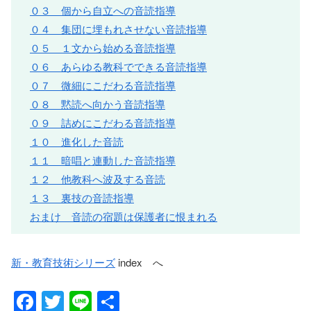
０３ 個から自立への音読指導
０４ 集団に埋もれさせない音読指導
０５ １文から始める音読指導
０６ あらゆる教科でできる音読指導
０７ 微細にこだわる音読指導
０８ 黙読へ向かう音読指導
０９ 詰めにこだわる音読指導
１０ 進化した音読
１１ 暗唱と連動した音読指導
１２ 他教科へ波及する音読
１３ 裏技の音読指導
おまけ 音読の宿題は保護者に恨まれる
新・教育技術シリーズ
index へ
F
T
Li
共