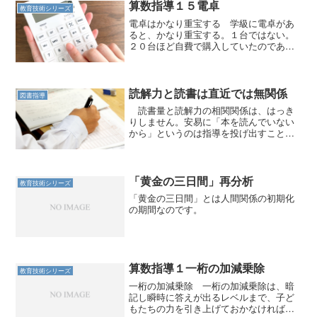
算数指導１５電卓
教育技術シリーズ
電卓はかなり重宝する 学級に電卓があ
ると、かなり重宝する。１台ではない。
２０台ほど自費で購入していたのであ
る。 今から３０年くらい前に、文房具
店に置いてあったら比較的小さくて安い
電卓を、あるだけ購入した。１台１００
０円程度だった記憶があるが...
読解力と読書は直近では無関係
図書指導
読書量と読解力の相関関係は、はっき
りしません。安易に「本を読んでいない
から」というのは指導を投げ出すことに
なってしまいます。
「黄金の三日間」再分析
教育技術シリーズ
「黄金の三日間」とは人間関係の初期化
の期間なのです。
算数指導１一桁の加減乗除
教育技術シリーズ
一桁の加減乗除 一桁の加減乗除は、暗
記し瞬時に答えが出るレベルまで、子ど
もたちの力を引き上げておかなければな