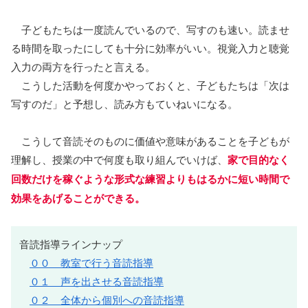
子どもたちは一度読んでいるので、写すのも速い。読ませ
る時間を取ったにしても十分に効率がいい。視覚入力と聴覚
入力の両方を行ったと言える。
こうした活動を何度かやっておくと、子どもたちは「次は
写すのだ」と予想し、読み方もていねいになる。
こうして音読そのものに価値や意味があることを子どもが
理解し、授業の中で何度も取り組んでいけば、
家で目的なく
回数だけを稼ぐような形式な練習よりもはるかに短い時間で
効果をあげることができる。
音読指導ラインナップ
００ 教室で行う音読指導
０１ 声を出させる音読指導
０２ 全体から個別への音読指導