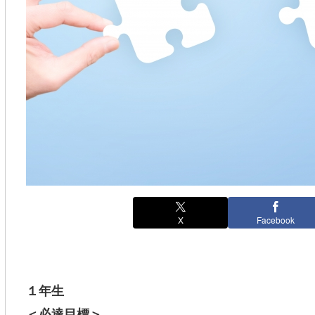
X
Facebook
１年生
＜必達目標＞