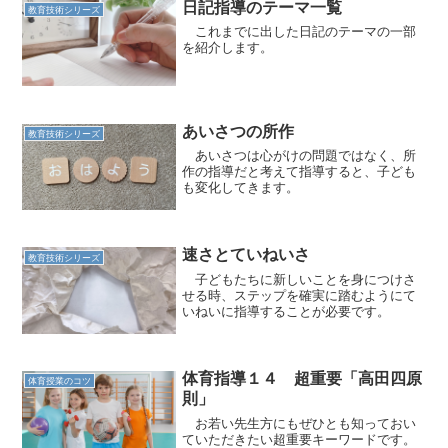
日記指導のテーマ一覧
教育技術シリーズ
これまでに出した日記のテーマの一部
を紹介します。
あいさつの所作
教育技術シリーズ
あいさつは心がけの問題ではなく、所
作の指導だと考えて指導すると、子ども
も変化してきます。
速さとていねいさ
教育技術シリーズ
子どもたちに新しいことを身につけさ
せる時、ステップを確実に踏むようにて
いねいに指導することが必要です。
体育指導１４ 超重要「高田四原
体育授業のコツ
則」
お若い先生方にもぜひとも知っておい
ていただきたい超重要キーワードです。