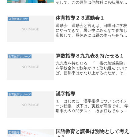
そして、この原則は他教科にも転用が可
能なのです。
体育指導２３運動会１
体育授業のコツ
運動会 運動会と言えば、日曜日に学校
にやってきて、暑い中にみんなで参加し
応援して、昼休みには親の作った弁当を
食べ、最後は紅白（またはブロック）の
勝敗を決めて、日焼けして帰る、という
のが日本の（大げさでなく日本中の）伝
統だった。 良くも悪くも...
算数指導８九九表を持たせる１
教育技術シリーズ
九九表を持たせる 「一桁の加減乗除」
を学校全体で数年かけて取り組んでいけ
ば、習熟率はかなり上がるのだが、それ
ができていない学校の場合は、それぞれ
の学年が、それぞれの状況で奮闘しなけ
ればならない。 ４年生の割り算の筆算
を学習するときに、かけ算...
漢字指導
教育技術シリーズ
１ はじめに 漢字指導についてのイメ
ージ転換 以下は、実践が可能です。 学
期末の５０問テスト 抜き打ちでやって
も平均点は９０点を超える。 漢字練習帳
の宿題は不要。 日頃の１０問テストは９
割が満点。 漢字は日常的に使いこなせて
こそ意味がある。...
国語教育と読書は別物として考え
図書指導