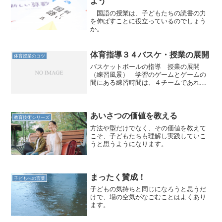
よう
国語の授業は、子どもたちの読書の力
を伸ばすことに役立っているのでしょう
か。
体育指導３４バスケ・授業の展開
体育授業のコツ
バスケットボールの指導 授業の展開
（練習風景） 学習のゲームとゲームの
間にある練習時間は、４チームであれば
２面のコートをそれぞれ半分ずつ使わせ
る。 子どもたちは初期のころは、個人
のシュート練習をすることが多い。はや
り、シュートがやりたいとい...
あいさつの価値を教える
教育技術シリーズ
方法や型だけでなく、その価値を教えて
こそ、子どもたちも理解し実践していこ
うと思うようになります。
まったく賛成！
子どもへの言葉
子どもの気持ちと同じになろうと思うだ
けで、場の空気がなごむことはよくあり
ます。