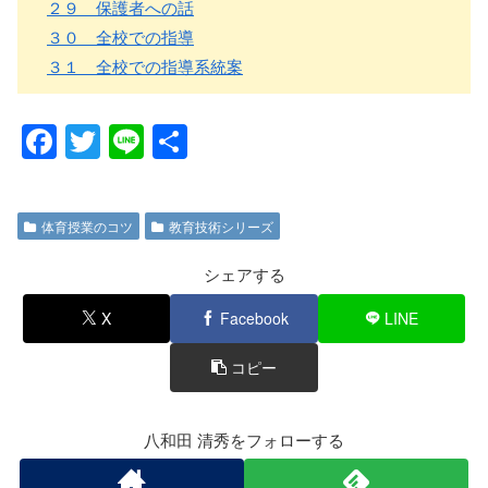
２９ 保護者への話
３０ 全校での指導
３１ 全校での指導系統案
F
T
Li
共
a
wi
n
有
c
tt
e
体育授業のコツ
教育技術シリーズ
e
er
b
シェアする
o
X
Facebook
LINE
o
コピー
k
八和田 清秀をフォローする