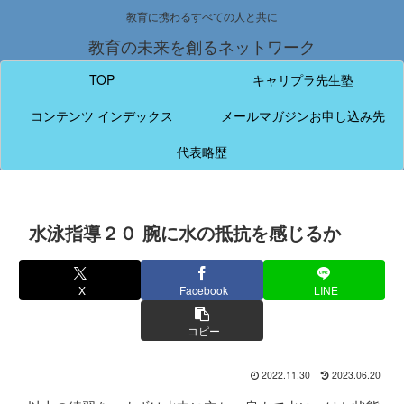
教育に携わるすべての人と共に
教育の未来を創るネットワーク
TOP
キャリプラ先生塾
コンテンツ インデックス
メールマガジンお申し込み先
代表略歴
水泳指導２０ 腕に水の抵抗を感じるか
X
Facebook
LINE
コピー
2022.11.30
2023.06.20