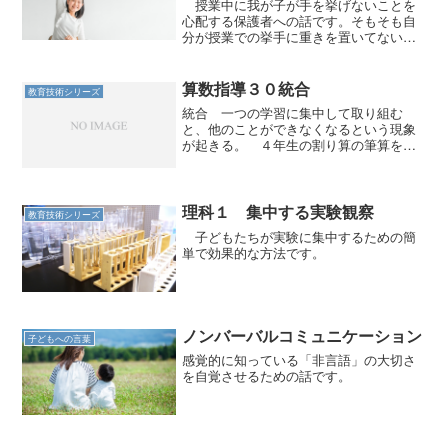
授業中に我が子が手を挙げないことを
心配する保護者への話です。そもそも自
分が授業での挙手に重きを置いてないの
ですが。
算数指導３０統合
教育技術シリーズ
統合 一つの学習に集中して取り組む
と、他のことができなくなるという現象
が起きる。 ４年生の割り算の筆算を例
にあげる。 割る数が２桁になると、商
の立て方が複雑になってくる。 十の位
の数字を見て、すぐに見当がつくパター
ン。 仮商を立てて、１つ下...
理科１ 集中する実験観察
教育技術シリーズ
子どもたちが実験に集中するための簡
単で効果的な方法です。
ノンバーバルコミュニケーション
子どもへの言葉
感覚的に知っている「非言語」の大切さ
を自覚させるための話です。