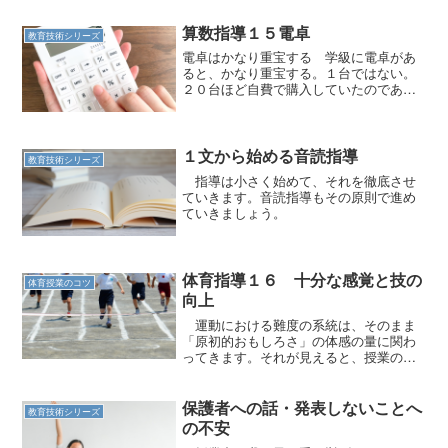
算数指導１５電卓
教育技術シリーズ
電卓はかなり重宝する 学級に電卓があ
ると、かなり重宝する。１台ではない。
２０台ほど自費で購入していたのであ
る。 今から３０年くらい前に、文房具
店に置いてあったら比較的小さくて安い
電卓を、あるだけ購入した。１台１００
０円程度だった記憶があるが...
１文から始める音読指導
教育技術シリーズ
指導は小さく始めて、それを徹底させ
ていきます。音読指導もその原則で進め
ていきましょう。
体育指導１６ 十分な感覚と技の
体育授業のコツ
向上
運動における難度の系統は、そのまま
「原初的おもしろさ」の体感の量に関わ
ってきます。それが見えると、授業の組
み立てが変わります。
保護者への話・発表しないことへ
教育技術シリーズ
の不安