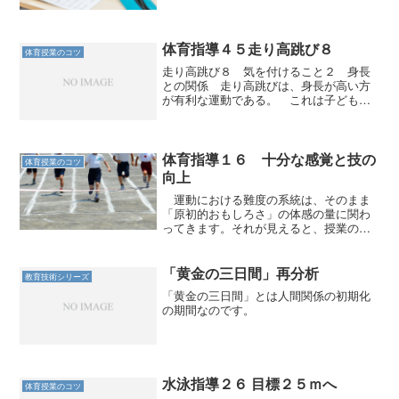
す。
体育指導４５走り高跳び８
体育授業のコツ
走り高跳び８ 気を付けること２ 身長
との関係 走り高跳びは、身長が高い方
が有利な運動である。 これは子どもた
ちにも話しておく。話しておく方が、そ
れぞれの目標が立てやすい。背の低い子
どもが、背の高い子どもと同じ高さを跳
んでいるとすれば、結果と...
体育指導１６ 十分な感覚と技の
体育授業のコツ
向上
運動における難度の系統は、そのまま
「原初的おもしろさ」の体感の量に関わ
ってきます。それが見えると、授業の組
み立てが変わります。
「黄金の三日間」再分析
教育技術シリーズ
「黄金の三日間」とは人間関係の初期化
の期間なのです。
水泳指導２６ 目標２５ｍへ
体育授業のコツ