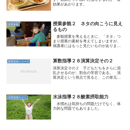
効果があがります。
授業参観２ ネタの向こうに見え
授業参観
るもの
参観授業を考えるときに、「ネタ」つ
まり授業の素材を考えてしまいますが、
保護者にはもっと見たいものがありま
す。
算数指導２８演算決定その２
教育技術シリーズ
演算決定その２ 子どもたちをさらに混
乱させるのが、割合の学習である。 演
算決定という視点で見ると、この単元は
他にない特徴がある。 求める答えによ
って式はかけ算の場合も、割り算の場合
もあり、しかもわり算はどちらの数がわ
る数で、どちらの数がわら...
水泳指導２８酸素摂取能力
体育授業のコツ
水慣れは気持ちの問題だけでなく、体
力的な問題でもありました。