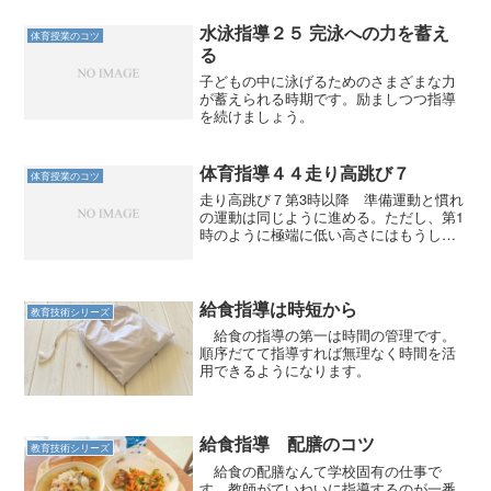
水泳指導２５ 完泳への力を蓄え
体育授業のコツ
る
子どもの中に泳げるためのさまざまな力
が蓄えられる時期です。励ましつつ指導
を続けましょう。
体育指導４４走り高跳び７
体育授業のコツ
走り高跳び７第3時以降 準備運動と慣れ
の運動は同じように進める。ただし、第1
時のように極端に低い高さにはもうしな
い。 子どもたちには始めるときに「ま
ずは楽に跳べる高さから始めなさい」と
指示をする。 広い意味ではこれも準備
運動の一種なのである...
給食指導は時短から
教育技術シリーズ
給食の指導の第一は時間の管理です。
順序だてて指導すれば無理なく時間を活
用できるようになります。
給食指導 配膳のコツ
教育技術シリーズ
給食の配膳なんて学校固有の仕事で
す。教師がていねいに指導するのが一番