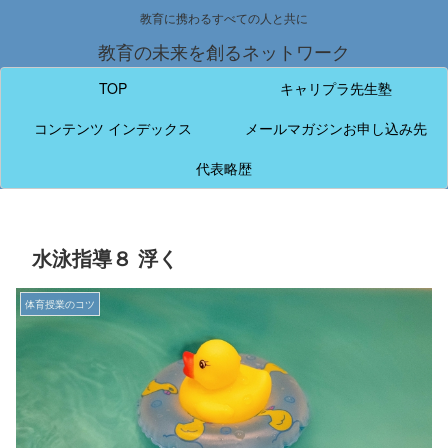
教育に携わるすべての人と共に
教育の未来を創るネットワーク
TOP
キャリプラ先生塾
コンテンツ インデックス
メールマガジンお申し込み先
代表略歴
水泳指導８ 浮く
体育授業のコツ