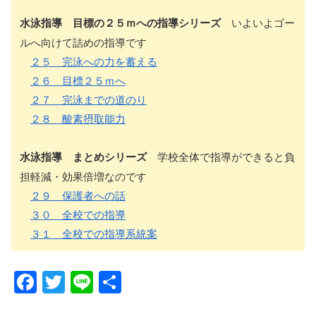
水泳指導 目標の２５ｍへの指導シリーズ
いよいよゴー
ルへ向けて詰めの指導です
２５ 完泳への力を蓄える
２６ 目標２５ｍへ
２７ 完泳までの道のり
２８ 酸素摂取能力
水泳指導 まとめシリーズ
学校全体で指導ができると負
担軽減・効果倍増なのです
２９ 保護者への話
３０ 全校での指導
３１ 全校での指導系統案
F
T
Li
共
a
wi
n
有