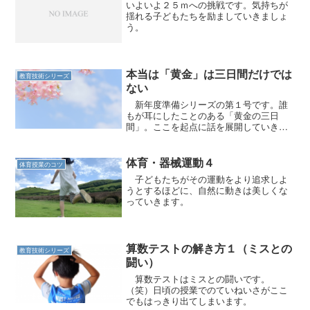
いよいよ２５ｍへの挑戦です。気持ちが
揺れる子どもたちを励ましていきましょ
う。
本当は「黄金」は三日間だけでは
教育技術シリーズ
ない
新年度準備シリーズの第１号です。誰
もが耳にしたことのある「黄金の三日
間」。ここを起点に話を展開していきま
す。
体育・器械運動４
体育授業のコツ
子どもたちがその運動をより追求しよ
うとするほどに、自然に動きは美しくな
っていきます。
算数テストの解き方１（ミスとの
教育技術シリーズ
闘い）
算数テストはミスとの闘いです。
（笑）日頃の授業でのていねいさがここ
でもはっきり出てしまいます。