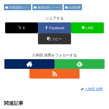
c
tt
e
体育授業のコツ
教育技術シリーズ
水泳指導
e
er
b
シェアする
o
X
Facebook
LINE
o
コピー
k
八和田 清秀をフォローする
八和田 清秀
関連記事