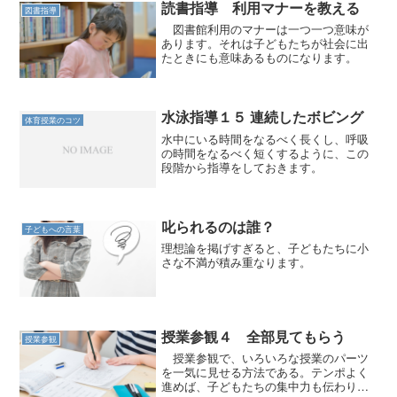
読書指導 利用マナーを教える
図書指導
図書館利用のマナーは一つ一つ意味が
あります。それは子どもたちが社会に出
たときにも意味あるものになります。
水泳指導１５ 連続したボビング
体育授業のコツ
水中にいる時間をなるべく長くし、呼吸
の時間をなるべく短くするように、この
段階から指導をしておきます。
叱られるのは誰？
子どもへの言葉
理想論を掲げすぎると、子どもたちに小
さな不満が積み重なります。
授業参観４ 全部見てもらう
授業参観
授業参観で、いろいろな授業のパーツ
を一気に見せる方法である。テンポよく
進めば、子どもたちの集中力も伝わりま